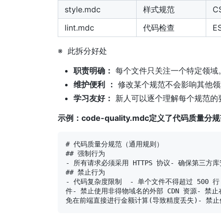
style.mdc
样式规范
C
lint.mdc
代码检查
E
※ 此拆分好处
职责明确：
每个文件只关注一个特定领域
维护便利
：
修改某个规范不会影响其他领
学习友好：
新人可以逐个理解每个规范的
示例：code-quality.mdc定义了代码质量分
# 代码质量分规范（通用规则）

## 强制行为

- 所有请求必须采用 HTTPS 协议- 确保第三方库
## 禁止行为

- 代码复杂度限制  - 单个文件不得超过 500 
件- 禁止使用非得物域名的外部 CDN 资源- 禁